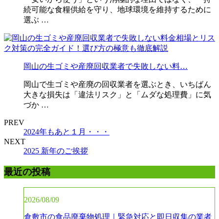
続可能な食糧供給を守り、地球環境を維持するために
選ぶ …
岡山の生ゴミや産廃回収業者で失敗しない料…
岡山で生ゴミや産廃の回収業者を選ぶとき、いちばん
大きな損失は「違法リスク」と「ムダな処理費」に気
づか …
PREV
2024年もあと１月・・・
NEXT
2025 新年のご挨拶
最近の投稿
2026/08/09
倉敷市の食品廃棄物処理｜緊急対応と即日収集の業者