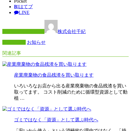
Pocket
B!
はてブ
LINE
この記事を書いた人
株式会社千紀
カテゴリー
お知らせ
関連記事
産業廃棄物の食品残渣を買い取ります
いろいろなお店から出る産業廃棄物の食品残渣を買い
取ってます。 コスト削減のために循環型資源として動
植 …
ゴミではなく「資源」として選ぶ時代へ
「安いから使う」という消極的な理由ではなく、「持