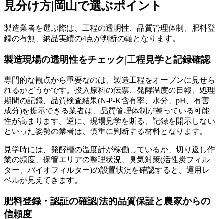
見分け方|岡山で選ぶポイント
製造業者を選ぶ際は、工程の透明性、品質管理体制、肥料登
録の有無、納品実績の4点が判断の軸となります。
製造現場の透明性をチェック|工程見学と記録確認
専門的な観点から重要なのは、製造工程をオープンに見せら
れるかどうかです。投入原料の伝票、発酵温度の日報、処理
期間の記録、品質検査結果(N-P-K含有率、水分、pH、有害
成分)を提示できる業者は、品質管理体制が整っている可能
性が高まります。逆に、現場見学を断る、記録を開示しない
といった姿勢の業者は、慎重に判断する材料となります。
見学時には、発酵槽の温度計が稼働しているか、切り返し作
業の頻度、保管エリアの整理状況、臭気対策(活性炭フィル
ター、バイオフィルター)の設置状況を確認すると、運用レ
ベルが見えてきます。
肥料登録・認証の確認|法的品質保証と農家からの
信頼度