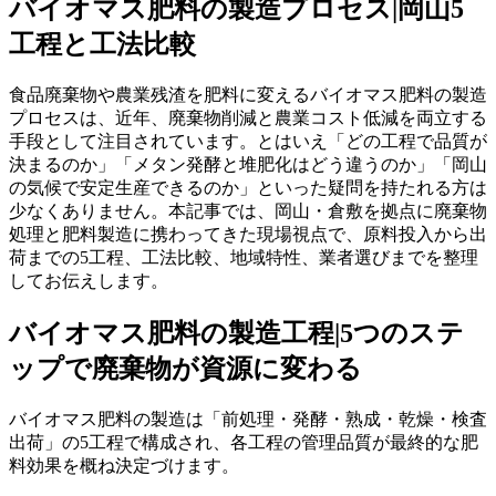
バイオマス肥料の製造プロセス|岡山5
工程と工法比較
食品廃棄物や農業残渣を肥料に変えるバイオマス肥料の製造
プロセスは、近年、廃棄物削減と農業コスト低減を両立する
手段として注目されています。とはいえ「どの工程で品質が
決まるのか」「メタン発酵と堆肥化はどう違うのか」「岡山
の気候で安定生産できるのか」といった疑問を持たれる方は
少なくありません。本記事では、岡山・倉敷を拠点に廃棄物
処理と肥料製造に携わってきた現場視点で、原料投入から出
荷までの5工程、工法比較、地域特性、業者選びまでを整理
してお伝えします。
バイオマス肥料の製造工程|5つのステ
ップで廃棄物が資源に変わる
バイオマス肥料の製造は「前処理・発酵・熟成・乾燥・検査
出荷」の5工程で構成され、各工程の管理品質が最終的な肥
料効果を概ね決定づけます。