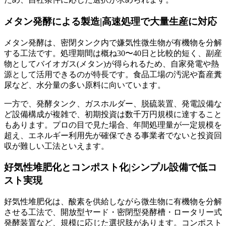
メタン発酵による製造|高速処理で大量生産に対応
メタン発酵は、密閉タンク内で嫌気性微生物が有機物を分解
する工法です。処理期間は概ね30〜40日と比較的短く、副産
物としてバイオガス(メタン)が得られるため、自家発電や熱
源として活用できるのが特長です。食品工場の汚泥や畜産糞
尿など、水分量の多い原料に向いています。
一方で、発酵タンク、ガスホルダー、脱硫装置、発電設備な
ど設備構成が複雑で、初期投資は数千万円規模に達すること
もあります。プロの目で見た場合、年間処理量が一定規模を
超え、エネルギー利用先が確保できる事業者でないと投資回
収が難しい工法といえます。
好気性堆肥化とコンポスト化|シンプル設備で低コ
スト実現
好気性堆肥化は、酸素を供給しながら微生物に有機物を分解
させる工法で、開放型ヤード・密閉型発酵槽・ロータリー式
発酵装置など、規模に応じた選択肢があります。コンポスト