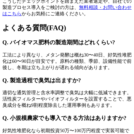
こうしたチェックポイントを踏まえた業者選定や、自社での
製造プロセス導入をご検討の方は、
無料相談・お問い合わせ
はこちら
からお気軽にご連絡ください。
よくある質問(FAQ)
Q. バイオマス肥料の製造期間はどれくらい?
工法により異なり、メタン発酵は概ね30〜40日、好気性堆肥
化は60〜90日が目安です。原料の種類、季節、設備性能で前
後し、冬期は立ち上がりが遅れる傾向があります。
Q. 製造過程で臭気は出ますか?
適切な通気管理と含水率調整で臭気は大幅に低減できます。
活性炭フィルターやバイオフィルターを設置することで、悪
臭成分を概ね9割程度除去した運用事例もあります。
Q. 小規模農家でも導入できる方法はありますか?
好気性堆肥化なら初期投資50万〜100万円程度で実装可能で