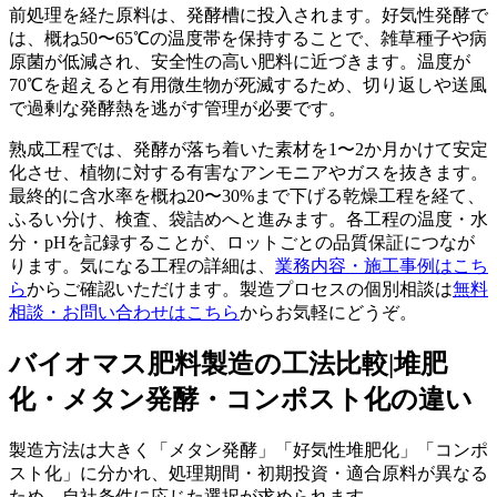
前処理を経た原料は、発酵槽に投入されます。好気性発酵で
は、概ね50〜65℃の温度帯を保持することで、雑草種子や病
原菌が低減され、安全性の高い肥料に近づきます。温度が
70℃を超えると有用微生物が死滅するため、切り返しや送風
で過剰な発酵熱を逃がす管理が必要です。
熟成工程では、発酵が落ち着いた素材を1〜2か月かけて安定
化させ、植物に対する有害なアンモニアやガスを抜きます。
最終的に含水率を概ね20〜30%まで下げる乾燥工程を経て、
ふるい分け、検査、袋詰めへと進みます。各工程の温度・水
分・pHを記録することが、ロットごとの品質保証につなが
ります。気になる工程の詳細は、
業務内容・施工事例はこち
ら
からご確認いただけます。製造プロセスの個別相談は
無料
相談・お問い合わせはこちら
からお気軽にどうぞ。
バイオマス肥料製造の工法比較|堆肥
化・メタン発酵・コンポスト化の違い
製造方法は大きく「メタン発酵」「好気性堆肥化」「コンポ
スト化」に分かれ、処理期間・初期投資・適合原料が異なる
ため、自社条件に応じた選択が求められます。