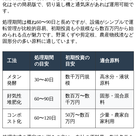
化はその簡易版で、切り返し機と通気床があれば運用可能で
す。
処理期間は概ね60〜90日と長めですが、設備がシンプルで運
転管理が比較的容易、初期投資も小規模なら数百万円から始
められる点が魅力です。野菜くずや剪定枝、農産物残渣など
固形分の多い原料に適しています。
処理期間
初期投資の
工法
適合原料
の目安
目安
メタン
数千万円規
高水分・液状
30〜40日
発酵
模
原料
好気性
数百万〜数
固形・混合原
60〜90日
堆肥化
千万円
料
コンポ
50万〜数百
少量・農家自
60〜120日
スト化
万円
家利用