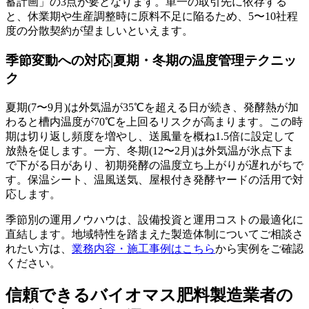
蓄計画」の3点が要となります。単一の取引先に依存する
と、休業期や生産調整時に原料不足に陥るため、5〜10社程
度の分散契約が望ましいといえます。
季節変動への対応|夏期・冬期の温度管理テクニッ
ク
夏期(7〜9月)は外気温が35℃を超える日が続き、発酵熱が加
わると槽内温度が70℃を上回るリスクが高まります。この時
期は切り返し頻度を増やし、送風量を概ね1.5倍に設定して
放熱を促します。一方、冬期(12〜2月)は外気温が氷点下ま
で下がる日があり、初期発酵の温度立ち上がりが遅れがちで
す。保温シート、温風送気、屋根付き発酵ヤードの活用で対
応します。
季節別の運用ノウハウは、設備投資と運用コストの最適化に
直結します。地域特性を踏まえた製造体制についてご相談さ
れたい方は、
業務内容・施工事例はこちら
から実例をご確認
ください。
信頼できるバイオマス肥料製造業者の