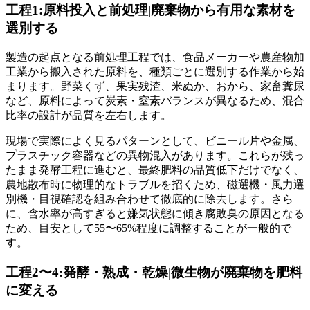
工程1:原料投入と前処理|廃棄物から有用な素材を
選別する
製造の起点となる前処理工程では、食品メーカーや農産物加
工業から搬入された原料を、種類ごとに選別する作業から始
まります。野菜くず、果実残渣、米ぬか、おから、家畜糞尿
など、原料によって炭素・窒素バランスが異なるため、混合
比率の設計が品質を左右します。
現場で実際によく見るパターンとして、ビニール片や金属、
プラスチック容器などの異物混入があります。これらが残っ
たまま発酵工程に進むと、最終肥料の品質低下だけでなく、
農地散布時に物理的なトラブルを招くため、磁選機・風力選
別機・目視確認を組み合わせて徹底的に除去します。さら
に、含水率が高すぎると嫌気状態に傾き腐敗臭の原因となる
ため、目安として55〜65%程度に調整することが一般的で
す。
工程2〜4:発酵・熟成・乾燥|微生物が廃棄物を肥料
に変える