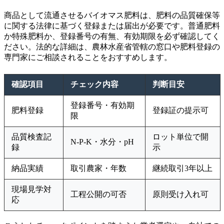
商品として流通させるバイオマス肥料は、肥料の品質確保等
に関する法律に基づく登録または届出が必要です。普通肥料
か特殊肥料か、登録番号の有無、有効期限を必ず確認してく
ださい。法的な詳細は、農林水産省管轄の窓口や肥料登録の
専門家にご相談されることをおすすめします。
確認項目
チェック内容
判断目安
登録番号・有効期
肥料登録
登録証の提示可
限
品質検査記
ロット単位で開
N-P-K・水分・pH
録
示
納品実績
取引農家・年数
継続取引3年以上
現場見学対
工程公開の可否
原則受け入れ可
応