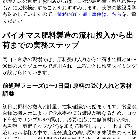
処理方式の選定でお悩みの方は、自社の原料量・敷地条件を
もとに比較検討することをおすすめします。実際の施設見学
も対応していますので、
業務内容・施工事例はこちら
をご覧
ください。
バイオマス肥料製造の流れ|投入から出
荷までの実務ステップ
岡山・倉敷の現場では、原料受け入れから出荷まで概ね60〜
90日のスケジュールで運用され、工程ごとに検査タイミング
が設けられています。
前処理フェーズ(1〜3日目)|原料の受け入れと素材
調整
初日は原料の搬入と計量、性状確認から始まります。食品廃
棄物は搬入元によって含水率や塩分濃度が異なるため、ロッ
ト単位でサンプルを採取し、必要に応じて副資材(おが粉、
もみ殻、剪定チップなど)を加えて調整します。これまで対
応したお客様の中で、塩分濃度の高い原料を未調整のまま投