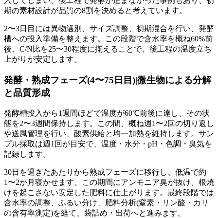
入してしまい、後工程で発酵が進まなかった事例もあり、初
期の素材設計が品質の8割を決めると考えています。
2〜3日目には異物選別、サイズ調整、初期混合を行い、発酵
槽への投入準備を整えます。この段階で含水率を概ね60%前
後、C/N比を25〜30程度に揃えることで、後工程の温度立ち
上がりが安定します。
発酵・熟成フェーズ(4〜75日目)|微生物による分解
と品質形成
発酵槽投入から1週間ほどで温度が60℃前後に達し、その状
態を2〜3週間保持します。この間、概ね週1〜2回の切り返し
や送風管理を行い、酸素供給と均一加熱を維持します。サン
プル採取は週1回が目安で、温度・水分・pH・色調・臭気を
記録します。
30日を過ぎたあたりから熟成フェーズに移行し、低温で約
1〜2か月寝かせます。この期間にアンモニア臭が抜け、根焼
けを起こさない安定した肥料に仕上がります。最終段階では
含水率の調整、ふるい分け、肥料分析(窒素・リン酸・カリ
の含有率測定)を経て、袋詰め・出荷へと進みます。