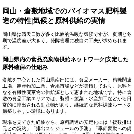
岡山・倉敷地域でのバイオマス肥料製
造の特性|気候と原料供給の実情
岡山県は晴天日数が多く比較的温暖な気候ですが、夏期と冬
期で温度差が大きく、発酵管理に独自の工夫が求められま
す。
岡山県内の食品廃棄物供給ネットワーク|安定した
原料確保の仕組み
倉敷を中心とした岡山県南部には、食品メーカー、精糖関連
工場、農産物加工業、青果市場などが集積しており、原料と
なる有機性廃棄物の供給源として恵まれた地域です。特に倉
敷の食品工業エリアでは、製麺・製菓・水産加工などから日
常的に排出される副産物があり、継続的な原料調達ルートを
構築しやすい環境にあります。
現場を見てきた経験から、原料調達の安定化には「複数排出
元との契約」「排出スケジュールの予測」「季節変動への備