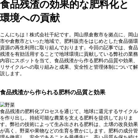
食品残渣の効果的な肥料化と
環境への貢献
こんにちは！株式会社千紀です。岡山県倉敷市を拠点に、岡山
市や倉敷市といった地域で、肥料販売をはじめとした食品循環
資源の再生利用に取り組んでおります。今回の記事では、食品
残渣を有効活用することで地球環境に貢献している弊社の業務
内容にスポットを当て、食品残渣から作る肥料の品質や効果、
リサイクルへの取り組みと成果、安全性と管理体制について解
説します。
食品残渣から作られる肥料の品質と効果
食品残渣の肥料化プロセスを通じて、地球に還元するサイクル
を作り出し、持続可能な農業を支える肥料を提供しておりま
す。弊社の技術によって生み出される肥料は、土壌の改良効果
が高く、野菜や果物などの生育を豊かにします。肥料の成分管
理を徹底し、安全であることを最優先に、高い品質を保ち続け