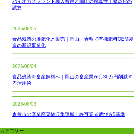
バイオガスプラント導入費用と岡山の採算性｜収益化の
試算
2026/08/05
食品残渣の堆肥化と販売｜岡山・倉敷で有機肥料OEM製
造の新規事業化
2026/08/04
食品残渣を畜産飼料へ｜岡山の畜産業が月30万円削減す
る活用術
2026/08/03
倉敷市の産業廃棄物収集運搬｜許可業者選び方5基準
カテゴリー